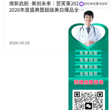
焕新启航·美创未来｜翌芙莱2025-
荣耀
可以介绍下你们的产品么
2026年度盛典暨超级美白爆品全球
业数
震撼首发
2026.02.02
2025.