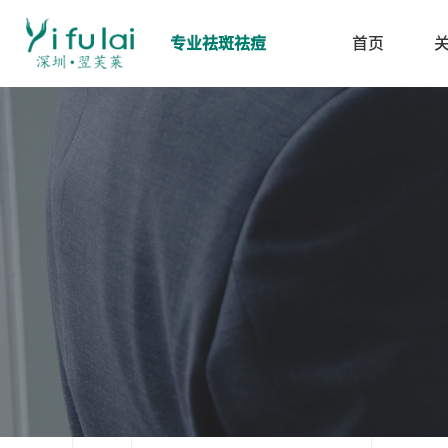
专业祛斑祛痘
首页