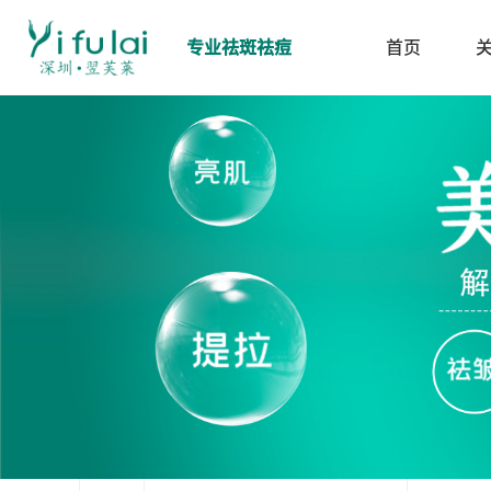
专业祛斑祛痘
首页